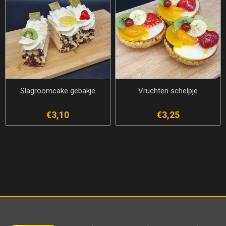
Slagroomcake gebakje
Vruchten schelpje
€3,10
€3,25