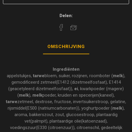
Delen:
OMSCHRIJVING
Ingrediënten
appelstukjes,
tarwe
bloem, suiker, rozijnen, roomboter (
melk
),
gemodificeerd zetmeel(E1412 (dizetmeelfosfaat), E1414
(geacetyleerd dizetmeelfosfaat)),
ei
, kwarkpoeder (magere)
(
melk
),
melk
poeder, kruiden en specerijen(kaneel),
tarwe
zetmeel, dextrose, fructose, invertsuikerstroop, gelatine,
rijsmiddel(E500 (natriumcarbonaten)), yoghurtpoeder (
melk
),
aroma, bakkerszout, zout, glucosestroop, plantaardig
vet(palmpit), plantaardige olie(katoenzaad),
voedingszuur(E330 (citroenzuur)), citroenschil, gedeeltelijk