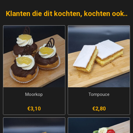
Klanten die dit kochten, kochten ook..
Moorkop
Tompouce
€3,10
€2,80