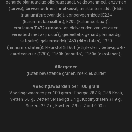
geharde plantaardige olie(raapzaad), veldbonenmeel, enzymen
(
tarwe
),
tarwe
moutmeel,
melk
eiwit, antiklontermiddel(E535
(natriumferrocyanide)), conserveermiddel(E224
(kaliummetabi
sulfiet
), E202 (kaliumsorbaat)),
emulgator(E472a (mono- en diglyceriden van vetzuren
veresterd met azijnzuur)), gedeeltelijk gehard plantaardig
vet(palm), geleermiddel(E450 (difosfaten), E339
(natriumfosfaten)), kleurstof(E160f (ethylester v beta-apo-8-
caroteenzuur (C30)), E160b (annatto), E160a (carotenen))
Allergenen
gluten bevattende granen, melk, ei, sulfiet
Voedingswaarden per 100 gram
Voedingswaarden per 100 gram : Energie 787 Kj (188 Kcal),
Vetten 5.0 g., Vetten verzadigd 3.4 g., Koolhydraten 31.9 g.,
Suikers 22.2 g., Eiwitten 2.9 g., Zout 0.00 g.