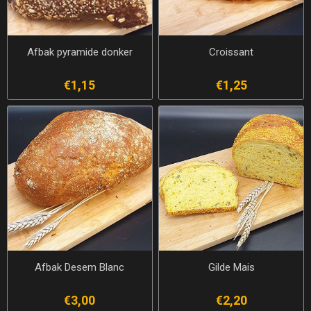
Afbak pyramide donker
Croissant
€1,15
€1,25
Afbak Desem Blanc
Gilde Mais
€3,00
€2,20