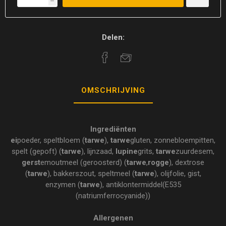
h
Delen:
OMSCHRIJVING
Ingrediënten
ei
poeder, speltbloem (
tarwe
),
tarwe
gluten, zonnebloempitten,
spelt (gepoft) (
tarwe
), lijnzaad,
lupine
grits,
tarwe
zuurdesem,
gerst
emoutmeel (geroosterd) (
tarwe
,
rogge
), dextrose
(
tarwe
), bakkerszout, speltmeel (
tarwe
), olijfolie, gist,
enzymen (
tarwe
), antiklontermiddel(E535
(natriumferrocyanide))
Allergenen