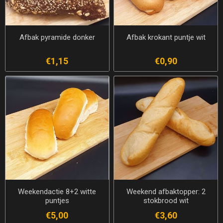
Afbak pyramide donker
Afbak krokant puntje wit
€1,15
€0,90
Weekendactie 8+2 witte
Weekend afbaktopper: 2
puntjes
stokbrood wit
€5,00
€3,60