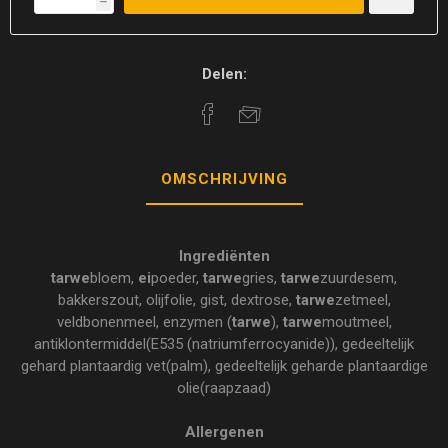
h
Delen:
OMSCHRIJVING
Ingrediënten
tarwe
bloem,
ei
poeder,
tarwe
gries,
tarwe
zuurdesem,
bakkerszout, olijfolie, gist, dextrose,
tarwe
zetmeel,
veldbonenmeel, enzymen (
tarwe
),
tarwe
moutmeel,
antiklontermiddel(E535 (natriumferrocyanide)), gedeeltelijk
gehard plantaardig vet(palm), gedeeltelijk geharde plantaardige
olie(raapzaad)
Allergenen