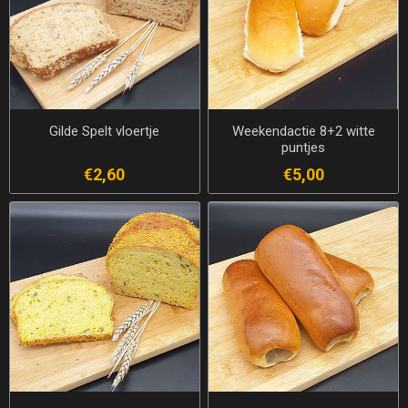
Gilde Spelt vloertje
Weekendactie 8+2 witte
puntjes
€2,60
€5,00