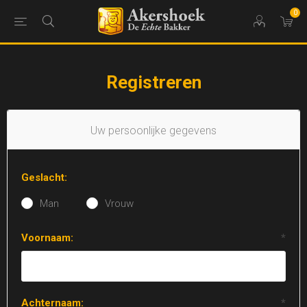
0
Registreren
Uw persoonlijke gegevens
Geslacht:
Man
Vrouw
Voornaam:
*
Achternaam:
*